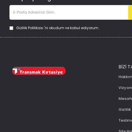
Gizlilik Politikası
'ni okudum ve kabul ediyorum.
BIZI T
Hakkı
Vizyo
Mesafe
Gizlilik
Teslima
Site Ha