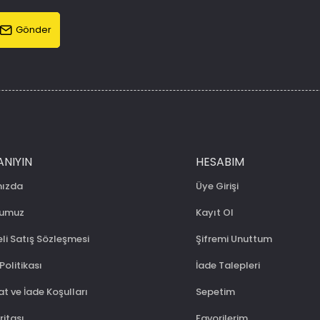
Gönder
ANIYIN
HESABIM
mızda
Üye Girişi
numuz
Kayıt Ol
li Satış Sözleşmesi
Şifremi Unuttum
 Politikası
İade Talepleri
t ve İade Koşulları
Sepetim
ritası
Favorilerim