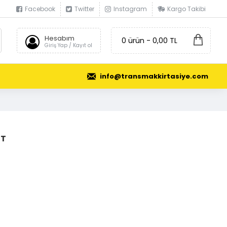
Facebook
Twitter
Instagram
Kargo Takibi
Hesabım
0 ürün - 0,00 TL
Giriş Yap / Kayıt ol
info@transmakkirtasiye.com
ET