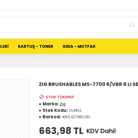
LERİ
KARTUŞ - TONER
GIDA - MUTFAK
ZIG BRUSHABLES MS-7700 6/VBR 6 LI S
STOK TÜKENDI
Marka:
Zig
Stok Kodu:
154932
Barkod:
4901427985283
663,98 TL