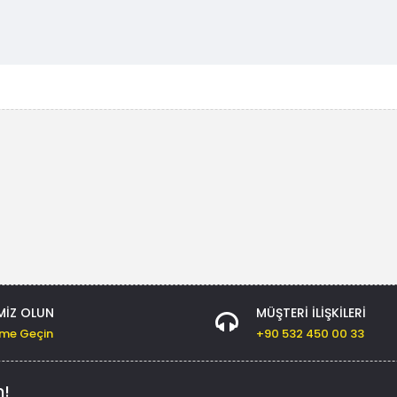
MIZ OLUN
MÜŞTERI İLIŞKILERI
şime Geçin
+90 532 450 00 33
n!