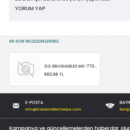
YORUM YAP
EN SON İNCELEDIKLERINIZ
ZIG BRUSHABLES MS-7700 6/VBR 6 LI SET
663,98 TL
E-POSTA
BAYI
info@transmakkirtasiye.com
İleti
Kampanya ve güncellemelerden haberdar olu