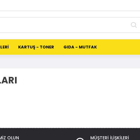
LERİ
KARTUŞ - TONER
GIDA - MUTFAK
LARI
MIZ OLUN
MÜŞTERI İLIŞKILERI