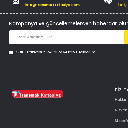
info@transmakkirtasiye.com
İleti
Kampanya ve güncellemelerden haberdar olu
Gizlilik Politikası
'ni okudum ve kabul ediyorum.
BIZI T
Hakkı
Vizyo
Mesafe