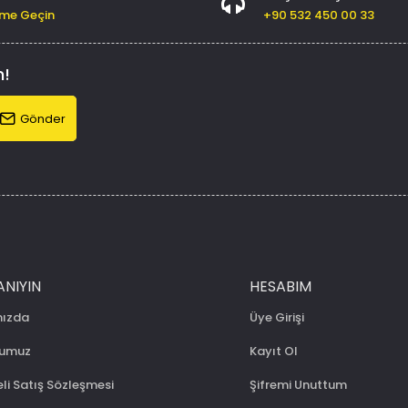
şime Geçin
+90 532 450 00 33
n!
Gönder
ANIYIN
HESABIM
mızda
Üye Girişi
numuz
Kayıt Ol
li Satış Sözleşmesi
Şifremi Unuttum