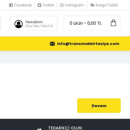
Facebook
Twitter
Instagram
Kargo Takibi
Hesabım
0 ürün - 0,00 TL
Giriş Yap / Kayıt ol
info@transmakkirtasiye.com
Devam
TEDARIKÇI OLUN