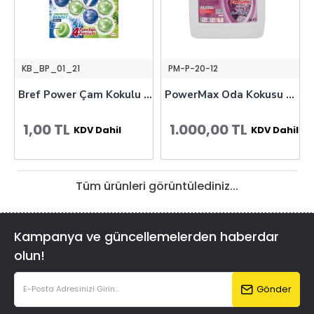
KB_BP_01_21
PM-P-20-12
Bref Power Çam Kokulu Aktif Klozet Bloğu
PowerMax Oda Kokusu Sıvı 5L - Çiçek Kokusu
1,00 TL
1.000,00 TL
KDV Dahil
KDV Dahil
Tüm ürünleri görüntülediniz...
Kampanya ve güncellemelerden haberdar
olun!
Gönder