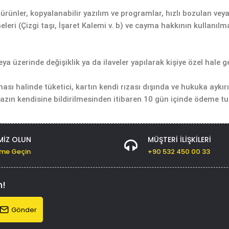
ık ürünler, kopyalanabilir yazılım ve programlar, hızlı bozulan v
eleri (Çizgi taşı, İşaret Kalemi v. b) ve cayma hakkının kullan
 veya üzerinde değişiklik ya da ilaveler yapılarak kişiye özel hal
ası halinde tüketici, kartın kendi rızası dışında ve hukuka aykır
irazın kendisine bildirilmesinden itibaren 10 gün içinde ödeme tut
MIZ OLUN
MÜŞTERI İLIŞKILERI
şime Geçin
+90 532 450 00 33
n!
Gönder