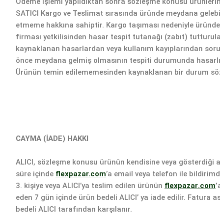
Ödeme işlemi yapıldıktan sonra sözleşme konusu ürünlerin 
SATICI Kargo ve Teslimat sırasında üründe meydana gelebil
etmeme hakkına sahiptir. Kargo taşıması nedeniyle üründe 
firması yetkilisinden hasar tespit tutanağı (zabıt) tutturul
kaynaklanan hasarlardan veya kullanım kayıplarından soru
önce meydana gelmiş olmasının tespiti durumunda hasarlı ü
Ürünün temin edilememesinden kaynaklanan bir durum söz k
CAYMA (İADE) HAKKI
ALICI, sözleşme konusu ürünün kendisine veya gösterdiği ad
süre içinde
flexpazar.com
’a email veya telefon ile bildiri
3. kişiye veya ALICI’ya teslim edilen ürünün
flexpazar
.com
’
eden 7 gün içinde ürün bedeli ALICI’ ya iade edilir. Fatura
bedeli ALICI tarafından karşılanır.