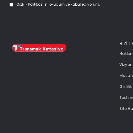
Gizlilik Politikası
'ni okudum ve kabul ediyorum.
BIZI T
Hakkı
Vizyo
Mesafe
Gizlilik
Teslima
Site Ha