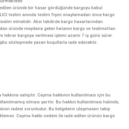
sürmektedir.
m edilen üründe bir hasar gördüğünde kargoyu kabul
ALICI teslim anında teslim fişini onaylamadan önce kargo
 teslim etmelidir. Aksi takdirde kargo hasarlarından
ından üründe meydana gelen hatanın kargo ve teslimattan
tekrar kargoya verilmesi işlemi azami 7 iş günü sürer.
bu sözleşmede yazan koşullarla iade edecektir.
 hakkına sahiptir. Cayma hakkının kullanılması için bu
ullanılmamış olması şarttır. Bu hakkın kullanılması halinde,
slının iadesi zorunludur. Bu belgelerin ulaşmasını takip
 edilemez. Cayma hakkı nedeni ile iade edilen ürünün kargo