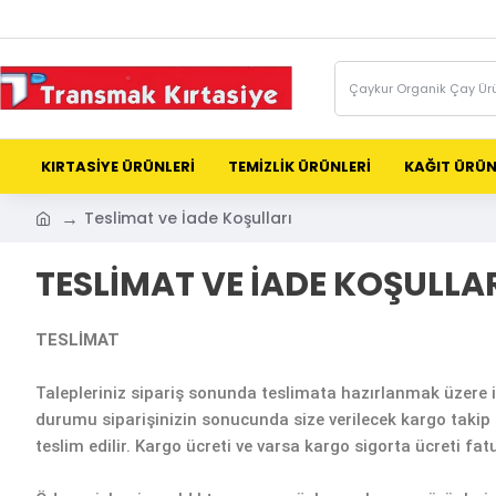
KIRTASİYE ÜRÜNLERİ
TEMİZLİK ÜRÜNLERİ
KAĞIT ÜRÜN
Teslimat ve İade Koşulları
TESLIMAT VE İADE KOŞULLA
TESLİMAT
Talepleriniz sipariş sonunda teslimata hazırlanmak üzere i
durumu siparişinizin sonucunda size verilecek kargo takip 
teslim edilir. Kargo ücreti ve varsa kargo sigorta ücreti fa