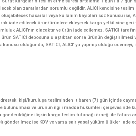
Sürat kargoların teslim etme süresi ortalama 1 gün ila 7 gün 
ecek olan zararlardan sorumlu değildir. ALICI kendisine tesli
oluşabilecek hasarlar veya kullanım kayıpları söz konusu ise, 
arak iade edilecek ürün/ürünlere ekleyerek kargo yetkilisine geri
mluluk ALICI’nın olacaktır ve ürün iade edilemez. SATICI taraf
rün SATICI deposuna ulaştıktan sonra ürünün değiştirilmesi ve 
onusu olduğunda, SATICI, ALICI’ ya yapmış olduğu ödemeyi, iş
resteki kişi/kuruluşa tesliminden itibaren (7) gün içinde cayma
mde bulunulması ve ürünün ilgili madde hükümleri çerçevesinde k
a gönderildiğine ilişkin kargo teslim tutanağı örneği ile fatura a
 aslı gönderilmez ise KDV ve varsa sair yasal yükümlülükler iade