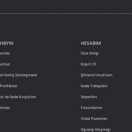
ANIYIN
HESABIM
mızda
Üye Girişi
numuz
Kayıt Ol
li Satış Sözleşmesi
Şifremi Unuttum
 Politikası
İade Talepleri
t ve İade Koşulları
Sepetim
ritası
Favorilerim
Ödül Puanları
Sipariş Geçmişi