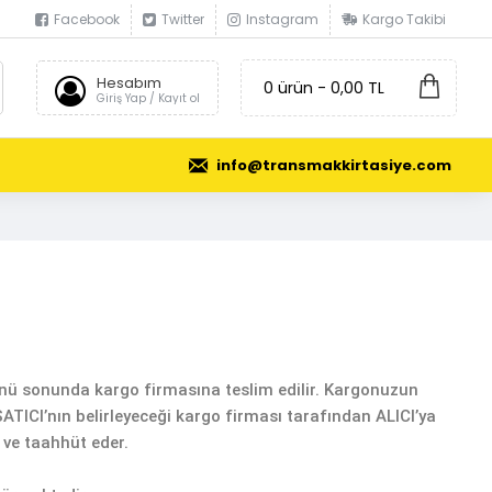
Facebook
Twitter
Instagram
Kargo Takibi
Hesabım
0 ürün - 0,00 TL
Giriş Yap / Kayıt ol
info@transmakkirtasiye.com
günü sonunda kargo firmasına teslim edilir. Kargonuzun
ATICI’nın belirleyeceği kargo firması tarafından ALICI’ya
l ve taahhüt eder.