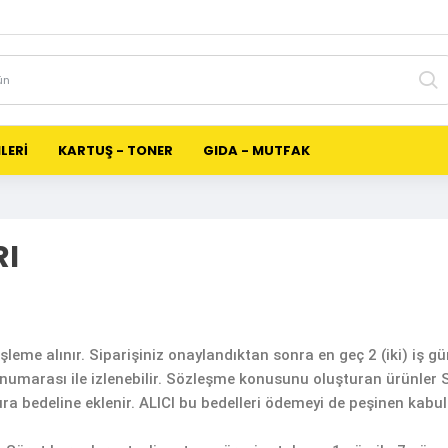
LERİ
KARTUŞ - TONER
GIDA - MUTFAK
RI
şleme alınır. Siparişiniz onaylandıktan sonra en geç 2 (iki) iş 
numarası ile izlenebilir. Sözleşme konusunu oluşturan ürünler S
tura bedeline eklenir. ALICI bu bedelleri ödemeyi de peşinen kabu