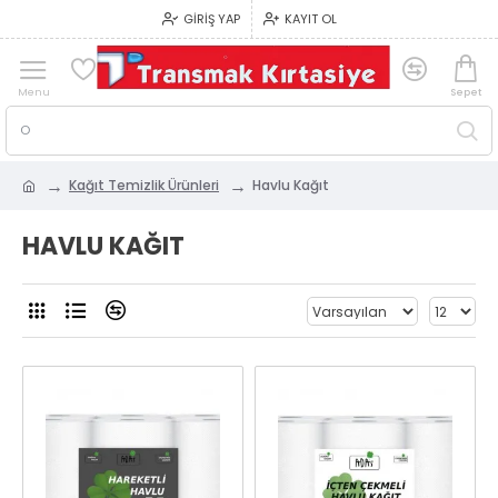
GIRIŞ YAP
KAYIT OL
Kağıt Temizlik Ürünleri
Havlu Kağıt
HAVLU KAĞIT