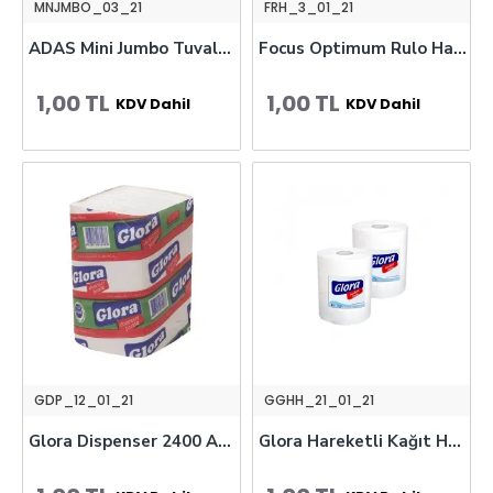
MNJMBO_03_21
FRH_3_01_21
ADAS Mini Jumbo Tuvalet Kağıdı
Focus Optimum Rulo Havlu 8’li Çift Katlı
1,00 TL
1,00 TL
KDV Dahil
KDV Dahil
GDP_12_01_21
GGHH_21_01_21
Glora Dispenser 2400 Adet Peçete
Glora Hareketli Kağıt Havlu 21 cm