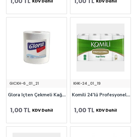
1,00 TL
1,00 TL
KDV Dahil
KDV Dahil
GICKH-6_01_21
KHK-24_01_19
Glora Içten Çekmeli Kağıt Havlu
Komili 24'lü Profesyonel Havlu Kağıt
1,00 TL
1,00 TL
KDV Dahil
KDV Dahil