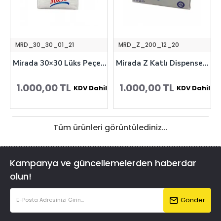
MRD_30_30_01_21
MRD_Z_200_12_20
Mirada 30×30 Lüks Peçete 100 Adet
Mirada Z Katlı Dispenser Havlu 200’lü
1.000,00 TL
1.000,00 TL
KDV Dahil
KDV Dahil
Tüm ürünleri görüntülediniz...
Kampanya ve güncellemelerden haberdar
olun!
Gönder