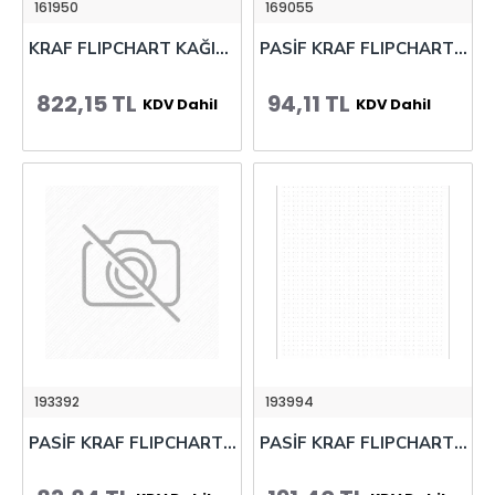
161950
169055
KRAF FLIPCHART KAĞIDI YAPIŞKANLI 635x762mm 30 YP
PASİF KRAF FLIPCHART KAĞIDI ASKILI 30YP 701G
822,15 TL
94,11 TL
KDV Dahil
KDV Dahil
193392
193994
PASİF KRAF FLIPCHART KAĞIDI ASKILI 64x90cm 25YP 704G
PASİF KRAF FLIPCHART KAĞIDI RULO 64x90cm 25YP 712G DOT KILAVUZ ÇİZGİLİ