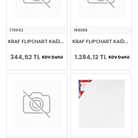
176942
169056
KRAF FLIPCHART KAĞIDI RULO 64x90cm 25 YP 703G
KRAF FLIPCHART KAĞIDI RULO 64x90cm 100 YP 702G
344,52 TL
1.284,12 TL
KDV Dahil
KDV Dahil