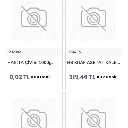
232382
180435
HARİTA ÇİVİSİ 1000g.
HB KRAF ASETAT KALEMİ OHP PLUS 280 (M) KIR 12 Lİ
0,02 TL
319,46 TL
KDV Dahil
KDV Dahil