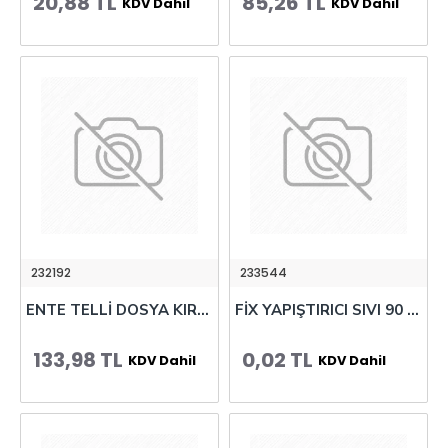
20,88 TL
85,26 TL
KDV Dahil
KDV Dahil
232192
233544
ENTE TELLİ DOSYA KIRMIZI 50 Lİ
FİX YAPIŞTIRICI SIVI 90 GR
133,98 TL
0,02 TL
KDV Dahil
KDV Dahil