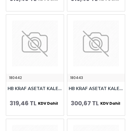
180442
180443
HB KRAF ASETAT KALEMİ OHP PLUS 290 (S) YEŞİL 12 Lİ
HB KRAF ASETAT KALEMİ SİLGİLİ (M) 260 KIRMIZ 12 Lİ
319,46 TL
300,67 TL
KDV Dahil
KDV Dahil